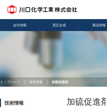
会社情報
受託合成
製品情報
トップページ
技術情報
加硫促進剤
加硫促進
技術情報