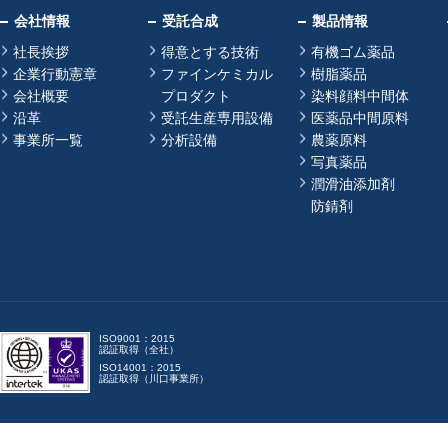
会社情報
受託合成
製品情報
社長挨拶
得意とする技術
有機ゴム薬品
企業行動憲章
ファインケミカル
樹脂薬品
会社概要
プロダクト
染料顔料中間体
沿革
受託生産専用設備
医薬品中間原料
事業所一覧
分析設備
農薬原料
写真薬品
潤滑油添加剤
防錆剤
ISO9001：2015
認証取得（全社）
ISO14001：2015
認証取得（川口事業所）